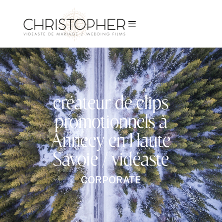
a
créateur de clips
promotionnels à
Annecy en Haute
Savoie / vidéaste
CORPORATE