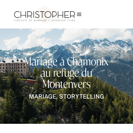
a
Mariage à Chamonix
au refuge du
Montenvers
MARIAGE
,
STORYTELLING