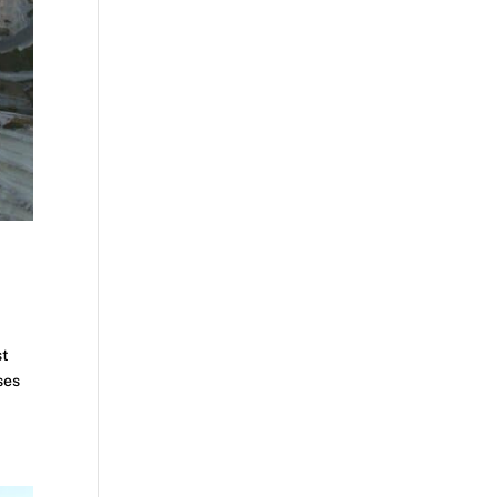
st
ses