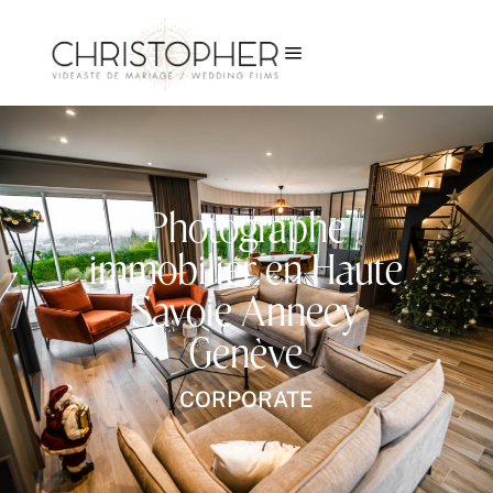
a
Photographe
immobilier en Haute
Savoie Annecy
Genève
CORPORATE