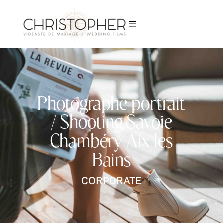
a
Photographe portrait
/ Shooting Savoie
Chambéry Aix les
Bains
CORPORATE